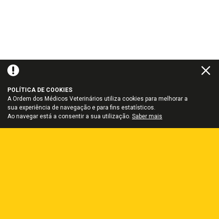
POLÍTICA DE COOKIES
A Ordem dos Médicos Veterinários utiliza cookies para melhorar a
sua experiência de navegação e para fins estatísticos.
Ao navegar está a consentir a sua utilização.
Saber mais
PARTILHAR
AGENDA
AGOSTO
2026
26
27
28
29
30
31
1