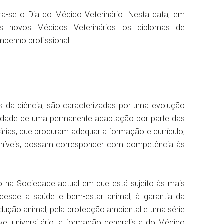
-se o Dia do Médico Veterinário. Nesta data, em
s novos Médicos Veterinários os diplomas de
penho profissional.
s da ciência, são caracterizadas por uma evolução
sidade de uma permanente adaptação por parte das
nárias, que procuram adequar a formação e currículo,
tes níveis, possam corresponder com competência às
o na Sociedade actual em que está sujeito às mais
, desde a saúde e bem-estar animal, à garantia da
dução animal, pela protecção ambiental e uma série
el universitário, a formação generalista do Médico