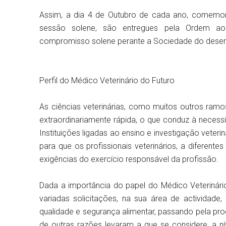
Assim, a dia 4 de Outubro de cada ano, comemora
sessão solene, são entregues pela Ordem ao
compromisso solene perante a Sociedade do desem
Perfil do Médico Veterinário do Futuro
As ciências veterinárias, como muitos outros ramo
extraordinariamente rápida, o que conduz à neces
Instituições ligadas ao ensino e investigação veteri
para que os profissionais veterinários, a diferen
exigências do exercício responsável da profissão.
Dada a importância do papel do Médico Veterinári
variadas solicitações, na sua área de actividade
qualidade e segurança alimentar, passando pela pro
de outras razões levaram a que se considere, a nív