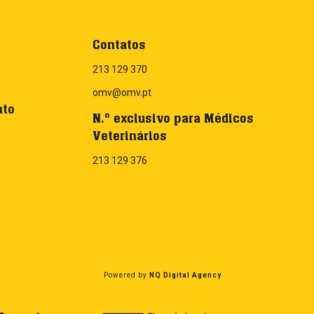
Contatos
213 129 370
omv@omv.pt
nto
N.º exclusivo para Médicos
Veterinários
213 129 376
Powered by
NQ Digital Agency