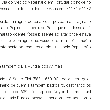
o Dia do Médico Veterinário em Portugal, coincide no
 Assis, nascido na cidade de Assis entre 1181 e 1182
buídos milagres de cura - que povoam o imaginário
liano, Pepino, que pediu ao Papa que mandasse abrir
al tão doente, fosse presente ao altar onde estava
izesse o milagre e salvasse o animal - é também
centemente patrono dos ecologistas pelo Papa João
 também o Dia Mundial dos Animais.
rios é Santo Elói (588 - 660 DC), de origem galo-
alheiro de quem é também padroeiro, destinando os
e no ano de 639 e foi bispo de Noyon-Tour na actual
 calendário litúrgico passou a ser comemorada como