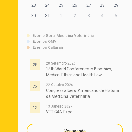
23
24
25
26
27
28
29
30
31
1
2
3
4
5
Evento Geral Medicina Veterinária
Eventos OMV
Eventos Culturais
28 Setembro 2026
28
18th World Conference in Bioethics,
Medical Ethics and Health Law
22 Outubro 2026
22
Congresso Ibero-Americano de História
da Medicina Veterinária
13 Janeiro 2027
13
VET.GAN Expo
Ver agenda