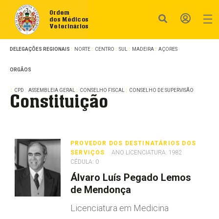
Ordem
dos Médicos
Veterinários
DELEGAÇÕES REGIONAIS
NORTE
CENTRO
SUL
MADEIRA
AÇORES
ORGÃOS
CPD
ASSEMBLEIA GERAL
CONSELHO FISCAL
CONSELHO DE SUPERVISÃO
Constituição
PROVEDOR DOS DESTINATÁRIOS DOS
SERVIÇOS
ANO LICENCIATURA: 1982
CÉDULA: 0
Álvaro Luís Pegado Lemos
de Mendonça
Licenciatura em Medicina