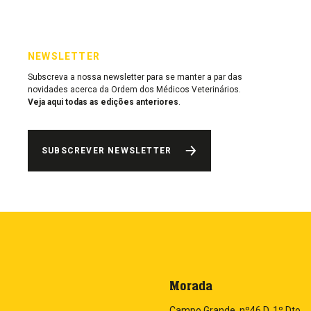
NEWSLETTER
Subscreva a nossa newsletter para se manter a par das
novidades acerca da Ordem dos Médicos Veterinários.
Veja aqui todas as edições anteriores
.
SUBSCREVER NEWSLETTER
Morada
Campo Grande, nº46 D, 1º Dto