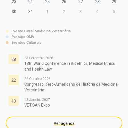
23
24
25
26
27
28
29
30
31
1
2
3
4
5
Evento Geral Medicina Veterinária
Eventos OMV
Eventos Culturais
28 Setembro 2026
28
18th World Conference in Bioethics, Medical Ethics
and Health Law
22 Outubro 2026
22
Congresso Ibero-Americano de História da Medicina
Veterinária
13 Janeiro 2027
13
VET.GAN Expo
Ver agenda