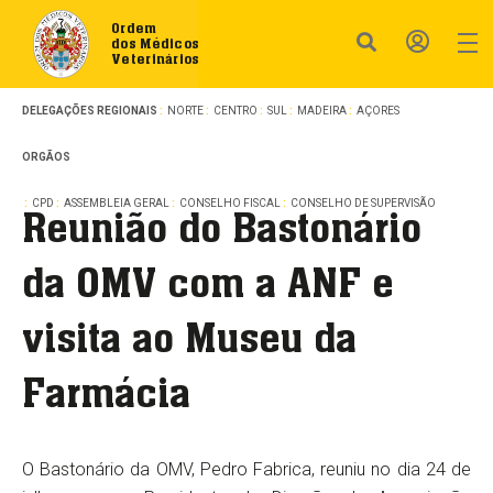
Ordem
dos Médicos
Veterinários
DELEGAÇÕES REGIONAIS
NORTE
CENTRO
SUL
MADEIRA
AÇORES
ORGÃOS
CPD
ASSEMBLEIA GERAL
CONSELHO FISCAL
CONSELHO DE SUPERVISÃO
Reunião do Bastonário
da OMV com a ANF e
visita ao Museu da
Farmácia
O Bastonário da OMV, Pedro Fabrica, reuniu no dia 24 de