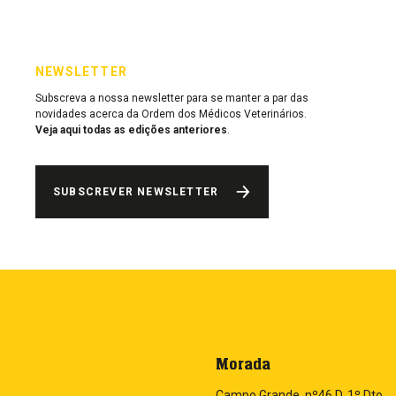
NEWSLETTER
Subscreva a nossa newsletter para se manter a par das
novidades acerca da Ordem dos Médicos Veterinários.
Veja aqui todas as edições anteriores
.
SUBSCREVER NEWSLETTER
Morada
Campo Grande, nº46 D, 1º Dto