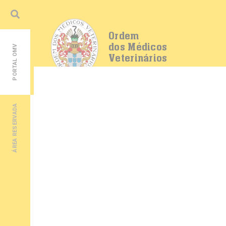
Ordem
dos Médicos
PORTAL OMV
Veterinários
ÁREA RESERVADA
MENU
OMV
História
Estrutura e Orgãos
Conselho de Jovens Médicos Veterinários
Distinções Honoríficas
Relações Institucionais
Estatísticas