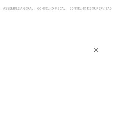
ASSEMBLEIA GERAL
CONSELHO FISCAL
CONSELHO DE SUPERVISÃO
r os animais sobreviventes dos...
ade para ajudar os
 dos incêndios