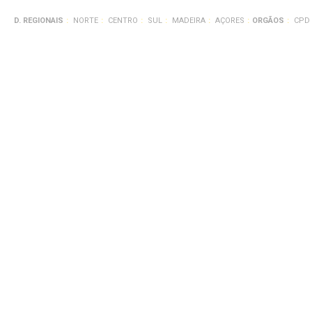
D. REGIONAIS
NORTE
CENTRO
SUL
MADEIRA
AÇORES
ORGÃOS
CPD
Publicações
Notícias
OMV apela à solidariedade para ajuda
OMV apela à solidaried
animais sobreviventes