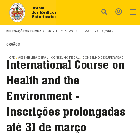
Ordem
dos Médicos
Veterinários
DELEGAÇÕES REGIONAIS
NORTE
CENTRO
SUL
MADEIRA
AÇORES
ORGÃOS
CPD
ASSEMBLEIA GERAL
CONSELHO FISCAL
CONSELHO DE SUPERVISÃO
International Course on
Health and the
Environment -
Inscrições prolongadas
até 31 de março