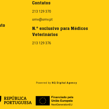
Contatos
213 129 370
omv@omv.pt
nto
N.º exclusivo para Médicos
Veterinários
213 129 376
Powered by
NQ Digital Agency