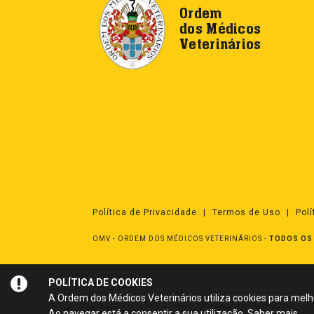
Ordem
dos Médicos
Veterinários
Política de Privacidade
Termos de Uso
Pol
OMV - ORDEM DOS MÉDICOS VETERINÁRIOS
-
TODOS OS 
POLÍTICA DE COOKIES
A Ordem dos Médicos Veterinários utiliza cookies para melho
Ao navegar está a consentir a sua utilização.
Saber mais