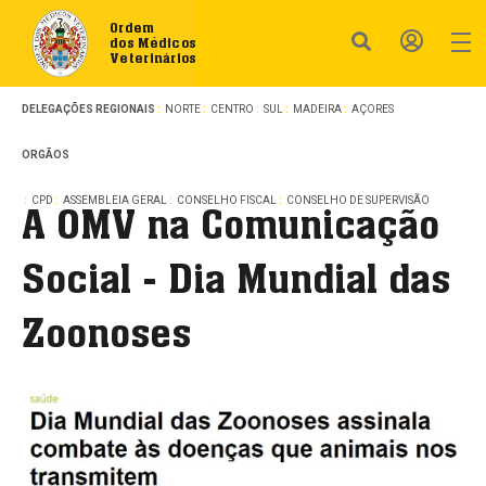
Ordem
dos Médicos
Veterinários
DELEGAÇÕES REGIONAIS
NORTE
CENTRO
SUL
MADEIRA
AÇORES
ORGÃOS
CPD
ASSEMBLEIA GERAL
CONSELHO FISCAL
CONSELHO DE SUPERVISÃO
A OMV na Comunicação
Social - Dia Mundial das
Zoonoses