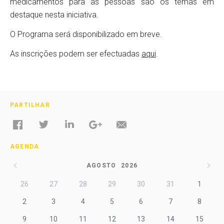
medicamentos para as pessoas são os temas em
destaque nesta iniciativa.
O Programa será disponibilizado em breve.
As inscrições podem ser efectuadas
aqui
.
PARTILHAR
AGENDA
AGOSTO
2026
26
27
28
29
30
31
1
2
3
4
5
6
7
8
9
10
11
12
13
14
15