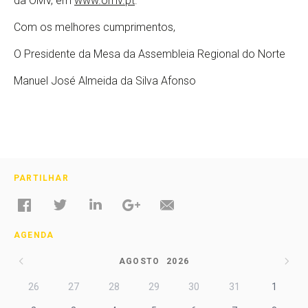
da OMV, em
www.omv.pt
.
Com os melhores cumprimentos,
O Presidente da Mesa da Assembleia Regional do Norte
Manuel José Almeida da Silva Afonso
PARTILHAR
AGENDA
AGOSTO
2026
26
27
28
29
30
31
1