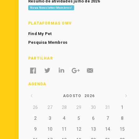
Resumo de atividades julho de 2026
Nova Newsletter Membros!
PLATAFORMAS OMV
Find My Pet
Pesquisa Membros
PARTILHAR
AGENDA
AGOSTO
2026
26
27
28
29
30
31
1
2
3
4
5
6
7
8
9
10
11
12
13
14
15