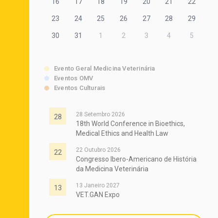
16
17
18
19
20
21
22
23
24
25
26
27
28
29
30
31
1
2
3
4
5
Evento Geral Medicina Veterinária
Eventos OMV
Eventos Culturais
28 Setembro 2026
28
18th World Conference in Bioethics,
Medical Ethics and Health Law
22 Outubro 2026
22
Congresso Ibero-Americano de História
da Medicina Veterinária
13 Janeiro 2027
13
VET.GAN Expo