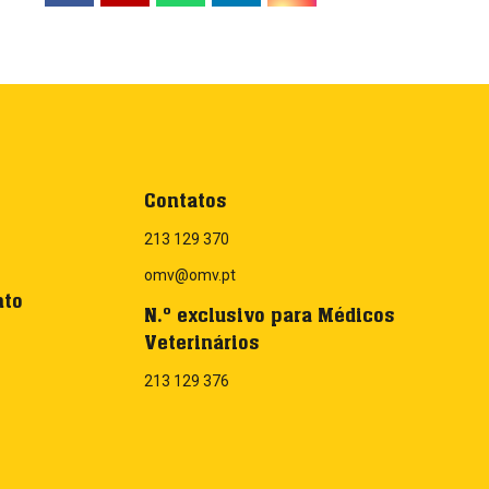
Contatos
213 129 370
omv@omv.pt
nto
N.º exclusivo para Médicos
Veterinários
213 129 376