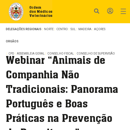
Ordem
dos Médicos
Veterinários
DELEGAÇÕES REGIONAIS
NORTE
CENTRO
SUL
MADEIRA
AÇORES
ORGÃOS
CPD
ASSEMBLEIA GERAL
CONSELHO FISCAL
CONSELHO DE SUPERVISÃO
Webinar “Animais de
Companhia Não
Tradicionais: Panorama
Português e Boas
Práticas na Prevenção