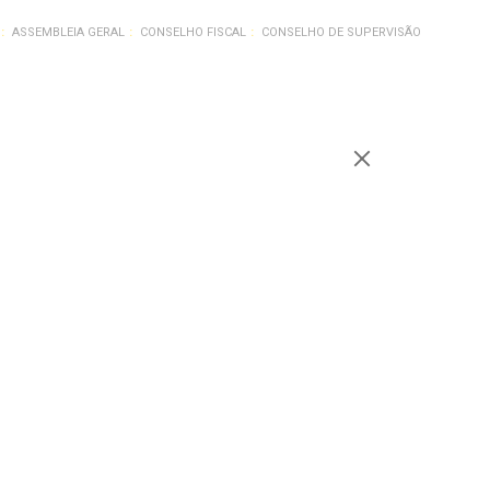
ASSEMBLEIA GERAL
CONSELHO FISCAL
CONSELHO DE SUPERVISÃO
movido. Volte para a página anterior ou visite a