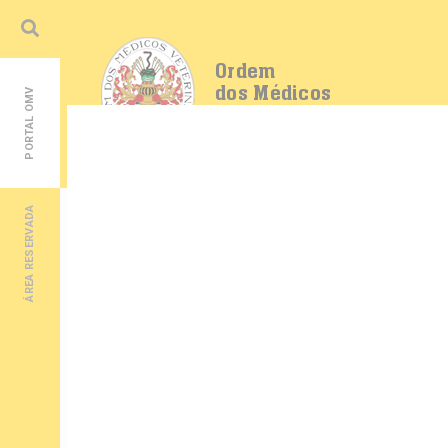
Ordem
dos Médicos
PORTAL OMV
Veterinários
ÁREA RESERVADA
MENU
OMV
Regulamentos OMV
Inscrição OMV
Bolsa de Emprego
Publicações
Ligações úteis
Programa Cheque Veterinário