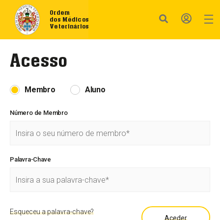
Ordem
dos Médicos
Veterinários
Acesso
Membro
Aluno
Número de Membro
Palavra-Chave
Esqueceu a palavra-chave?
Aceder